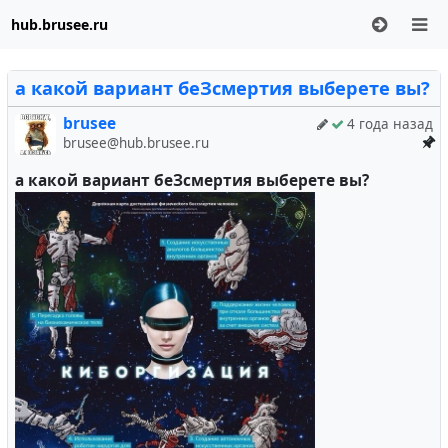
hub.brusee.ru
а какой вариант беЗсмертия выберете вы?
brusee
4 года назад
brusee@hub.brusee.ru
а какой вариант беЗсмертия выберете вы?