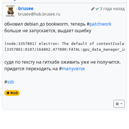
brusee
3 года назад
brusee@hub.brusee.ru
обновил debian до bookworm. теперь #
patchwork
больше не запускается, выдает ошибку
(node:3357801) electron: The default of contextIsolati
[3357801:0107/164802.477890:FATAL:gpu_data_manager_imp
судя по тексту на гитхабе оживить уже не получится.
придется переходить на #
manyverse
#
ssb
#ssb