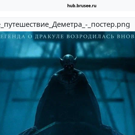
hub.brusee.ru
_путешествие_Деметра_-_постер.png