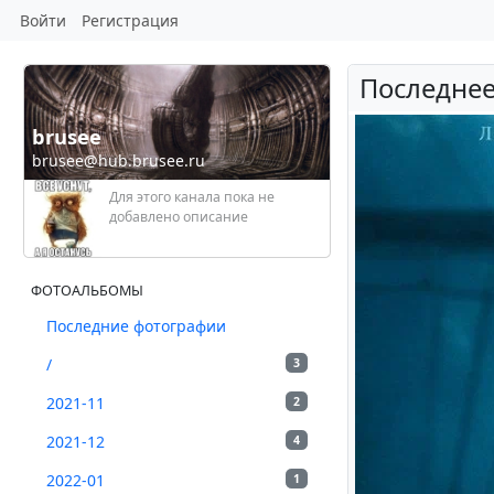
Войти
Регистрация
Последнее
brusee
brusee@hub.brusee.ru
Для этого канала пока не
добавлено описание
ФОТОАЛЬБОМЫ
Последние фотографии
/
3
2021-11
2
2021-12
4
2022-01
1