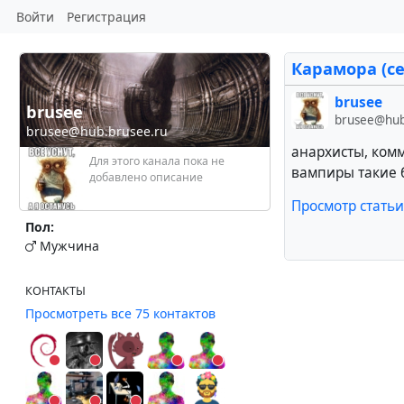
Войти
Регистрация
Карамора (се
brusee
brusee
brusee@hub
brusee@hub.brusee.ru
анархисты, ком
Для этого канала пока не
вампиры такие б
добавлено описание
Просмотр статьи
Пол:
Мужчина
КОНТАКТЫ
Просмотреть все 75 контактов