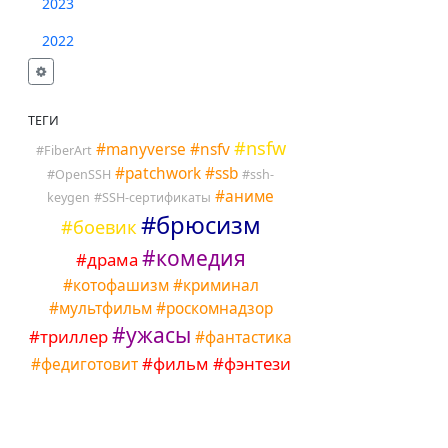
2023
2022
ТЕГИ
#
nsfw
#
manyverse
#
nsfv
#
FiberArt
#
patchwork
#
ssb
#
OpenSSH
#
ssh-
#
аниме
keygen
#
SSH-сертификаты
#
брюсизм
#
боевик
#
комедия
#
драма
#
котофашизм
#
криминал
#
мультфильм
#
роскомнадзор
#
ужасы
#
триллер
#
фантастика
#
фильм
#
фэнтези
#
федиготовит