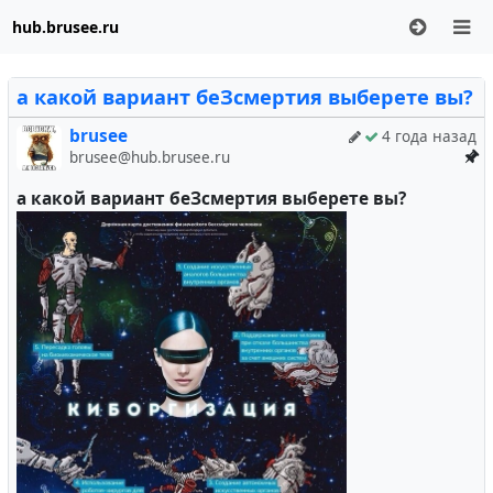
hub.brusee.ru
а какой вариант беЗсмертия выберете вы?
brusee
4 года назад
brusee@hub.brusee.ru
а какой вариант беЗсмертия выберете вы?