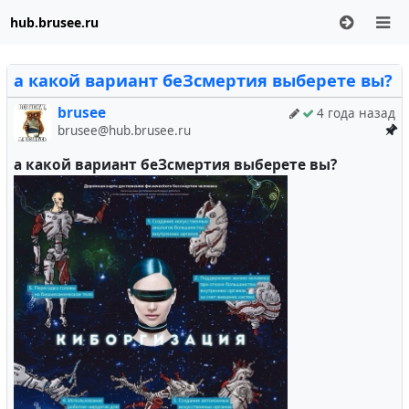
hub.brusee.ru
а какой вариант беЗсмертия выберете вы?
brusee
4 года назад
brusee@hub.brusee.ru
а какой вариант беЗсмертия выберете вы?