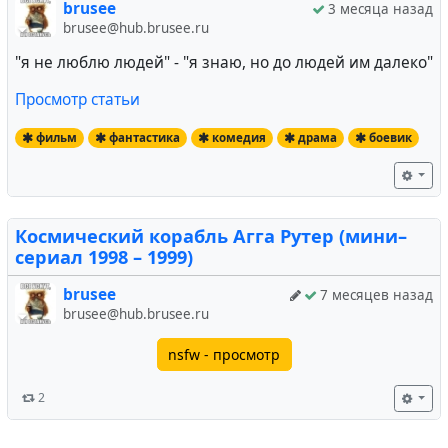
brusee
3 месяца назад
brusee@hub.brusee.ru
"я не люблю людей" - "я знаю, но до людей им далеко"
Просмотр статьи
фильм
фантастика
комедия
драма
боевик
Космический корабль Агга Рутер (мини–
сериал 1998 – 1999)
brusee
7 месяцев назад
brusee@hub.brusee.ru
nsfw - просмотр
2