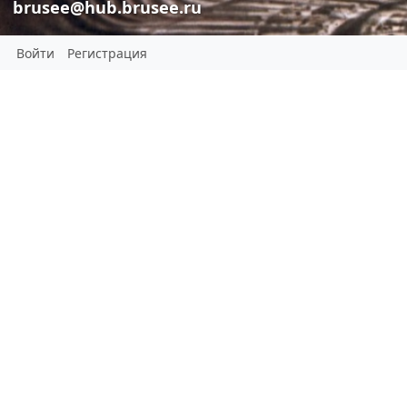
brusee@hub.brusee.ru
Войти
Регистрация
а какой вар
brusee
brusee
brusee@hub
brusee@hub.brusee.ru
а какой вариа
Для этого канала пока не
добавлено описание
Пол:
Мужчина
КОНТАКТЫ
Просмотреть все 75 контактов