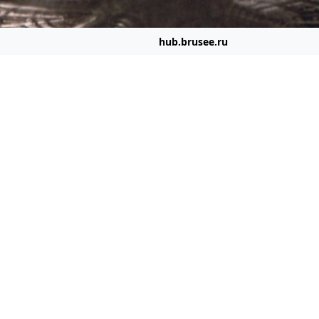
hub.brusee.ru
иант беЗсмертия выберете вы?
.brusee.ru
нт беЗсмертия выберете вы?